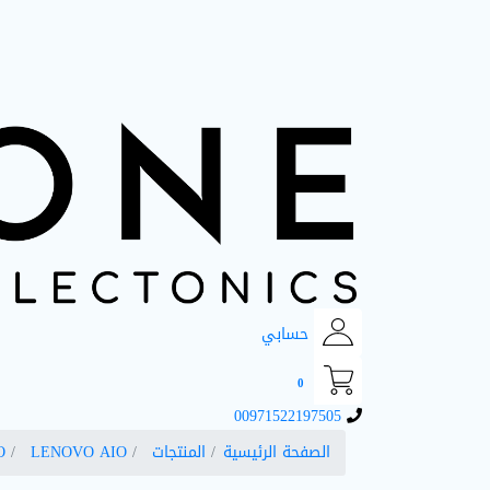
حسابي
0
00971522197505
الصفحة الرئيسية
المنتجات
LENOVO AIO
O