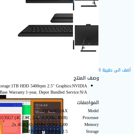
أضف الى حقيبة التسوق
وصف المنتج
torage:1TB HDD 5400rpm 2.5" Graphics:NVIDIA
e Warranty:1-year, Depot Bundled Service:N/A
المواصفات
F0FW0053AX
Model
5-1135G7 (4C / 8T, 2.4 / 4.2GHz, 8MB)
Processor
2x 4GB SO-DIMM DDR4-3200
Memory
1TB HDD 5400rpm 2.5"
Storage