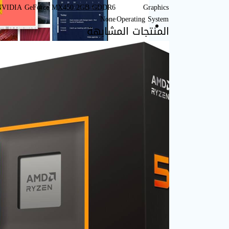
NVIDIA GeForce MX450 2GB GDDR6
Graphics
None
Operating System
المنتجات المشابهة