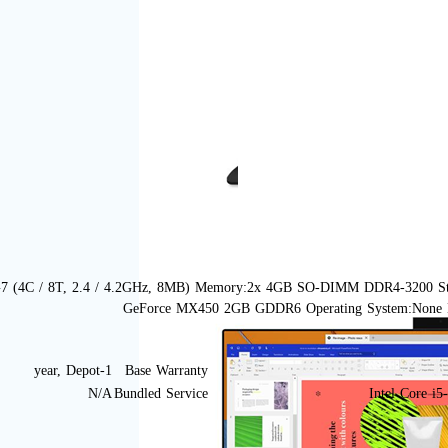
5G7 (4C / 8T, 2.4 / 4.2GHz, 8MB) Memory:2x 4GB SO-DIMM DDR4-3200 S
GeForce MX450 2GB GDDR6 Operating System:None Bas
1-year, Depot
Base Warranty
N/A
Bundled Service
Intel Core i